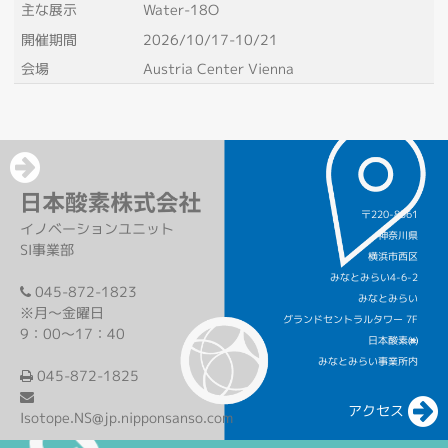
主な展示
Water-18O
開催期間
2026/10/17-10/21
会場
Austria Center Vienna
〒220-8561
イノベーションユニット
神奈川県
SI事業部
横浜市西区
みなとみらい4-6-2
045-872-1823
みなとみらい
※月～金曜日
グランドセントラルタワー 7F
9：00～17：40
日本酸素㈱
みなとみらい事業所内
045-872-1825
アクセス
Isotope.NS@jp.nipponsanso.com