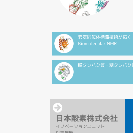
安定同位体標識技術が拓く
Biomolecular NMR
膜タンパク質・糖タンパク
イノベーションユニット
SI事業部