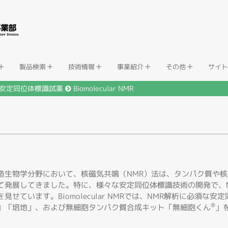
+
+
+
+
+
製品検索
技術情報
事業紹介
その他
サイト
安定同位体標識試薬
Biomolecular NMR
造生物学分野において、核磁気共鳴（NMR）法は、タンパク質や
て発展してきました。特に、様々な安定同位体標識技術の開発で、
を見せています。Biomolecular NMRでは、NMR解析に必須
®
」「培地」、および無細胞タンパク質合成キット「無細胞くん
」