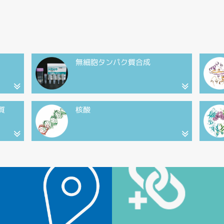
無細胞タンパク質合成
質
核酸