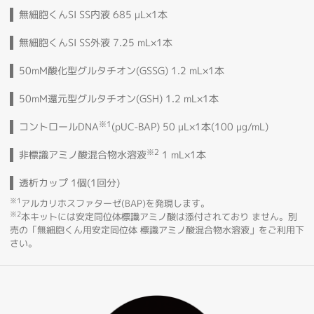
無細胞くんSI SS内液 685 µL×1本
無細胞くんSI SS外液 7.25 mL×1本
50mM酸化型グルタチオン(GSSG) 1.2 mL×1本
50mM還元型グルタチオン(GSH) 1.2 mL×1本
※1
コントロールDNA
(pUC-BAP) 50 µL×1本(100 µg/mL)
※2
非標識アミノ酸混合物水溶液
1 mL×1本
透析カップ 1個(1回分)
※1
アルカリホスファターゼ(BAP)を発現します。
※2
本キットには安定同位体標識アミノ酸は添付されており ません。別
売の「無細胞くん用安定同位体 標識アミノ酸混合物水溶液」をご利用下
さい。