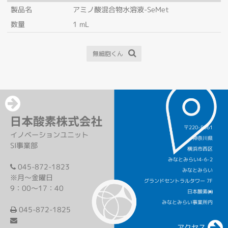
製品名
アミノ酸混合物水溶液-SeMet
数量
1 mL
無細胞くん
〒220-8561
イノベーションユニット
神奈川県
SI事業部
横浜市西区
みなとみらい4-6-2
045-872-1823
みなとみらい
※月～金曜日
グランドセントラルタワー 7F
9：00～17：40
日本酸素㈱
みなとみらい事業所内
045-872-1825
アクセス