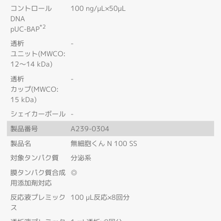
コントロール
100 ng/μL×50μL
DNA
*2
pUC-BAP
透析
-
ユニット(MWCO:
12～14 kDa)
透析
-
カップ(MWCO:
15 kDa)
シェイカーボール
-
製品番号
A239-0304
製品名
無細胞くん N 100 SS
対象タンパク質
分泌系
膜タンパク質合成
◎
用添加剤対応
反応液プレミック
100 μL反応×8回分
ス