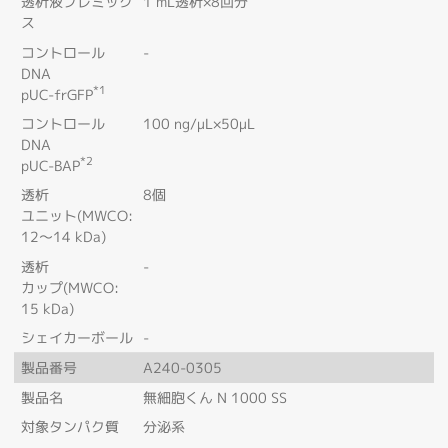
透析液プレミック
1 mL透析×8回分
ス
コントロール
-
DNA
*1
pUC-frGFP
コントロール
100 ng/μL×50μL
DNA
*2
pUC-BAP
透析
8個
ユニット(MWCO:
12～14 kDa)
透析
-
カップ(MWCO:
15 kDa)
シェイカーボール
-
製品番号
A240-0305
製品名
無細胞くん N 1000 SS
対象タンパク質
分泌系