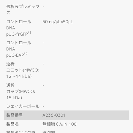
透析液プレミック
-
ス
コントロール
50 ng/μL×50μL
DNA
*1
pUC-frGFP
コントロール
-
DNA
*2
pUC-BAP
透析
-
ユニット(MWCO:
12～14 kDa)
透析
-
カップ(MWCO:
15 kDa)
シェイカーボール
-
製品番号
A236-0301
製品名
無細胞くん N 100
対象タンパク質
細胞内