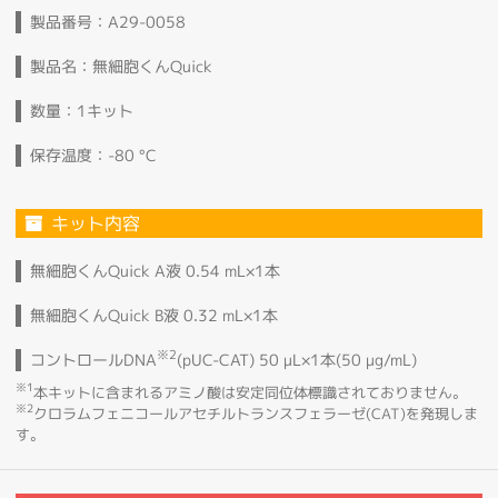
製品番号：A29-0058
製品名：無細胞くんQuick
数量：1キット
保存温度：-80 °C
キット内容
無細胞くんQuick A液
0.54 mL×1本
無細胞くんQuick B液
0.32 mL×1本
※2
コントロールDNA
(pUC-CAT) 50 µL×1本(50 µg/mL)
※1
本キットに含まれるアミノ酸は安定同位体標識されておりません。
※2
クロラムフェニコールアセチルトランスフェラーゼ(CAT)を発現しま
す。