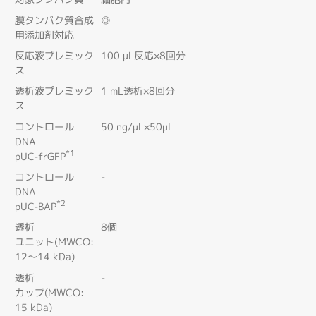
膜タンパク質合成
◎
用添加剤対応
反応液プレミック
100 μL反応×8回分
ス
透析液プレミック
1 mL透析×8回分
ス
コントロール
50 ng/μL×50μL
DNA
*1
pUC-frGFP
コントロール
-
DNA
*2
pUC-BAP
透析
8個
ユニット(MWCO:
12～14 kDa)
透析
-
カップ(MWCO:
15 kDa)