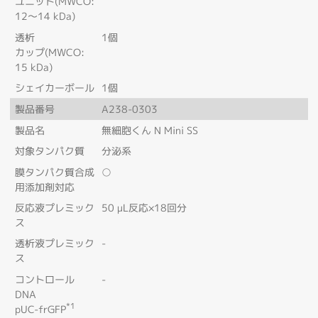
ユニット(MWCO:
12～14 kDa)
透析
1個
カップ(MWCO:
15 kDa)
シェイカーボール
1個
製品番号
A238-0303
製品名
無細胞くん N Mini SS
対象タンパク質
分泌系
膜タンパク質合成
○
用添加剤対応
反応液プレミック
50 μL反応×18回分
ス
透析液プレミック
-
ス
コントロール
-
DNA
*1
pUC-frGFP