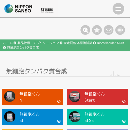
ホーム
製品仕様・アプリケーション
安定同位体標識試薬
Biomolecular NMR
無細胞タンパク質合成
無細胞タンパク質合成
無細胞くん
無細胞くん
N
Start
無細胞くん
無細胞くん
SI
SI SS