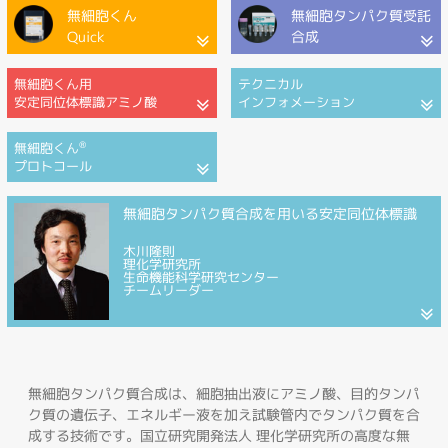
無細胞くん
無細胞タンパク質受託
Quick
合成
無細胞くん用
テクニカル
安定同位体標識アミノ酸
インフォメーション
®
無細胞くん
プロトコール
無細胞タンパク質合成を用いる安定同位体標識
木川隆則
理化学研究所
生命機能科学研究センター
チームリーダー
無細胞タンパク質合成は、細胞抽出液にアミノ酸、目的タンパ
ク質の遺伝子、エネルギー液を加え試験管内でタンパク質を合
成する技術です。国立研究開発法人 理化学研究所の高度な無