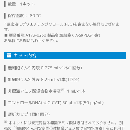
数量：1キット
保存温度：-80 °C
※
反応液にポリエチレングリコール(PEG)を含まない製品もございま
す。
■ 製品番号:A173-0230 製品名:無細胞くんSI(PEG不含)
お気軽にお問い合わせください。
キット内容
無細胞くんSI内液 0.775 mL×1本(1回分)
無細胞くんSI外液 8.25 mL×1本(1回分)
※1
非標識アミノ酸混合物水溶液
1 mL×1本
コントロールDNA
(pUC-CAT) 50 µL×1本(50 µg/mL)
透析カップ 1個(1回分)
※1
本キットには安定同位体標識アミノ酸は添付されておりません。 別
売の「無細胞くん用安定同位体標識アミノ酸混合物水溶液」をご利用下