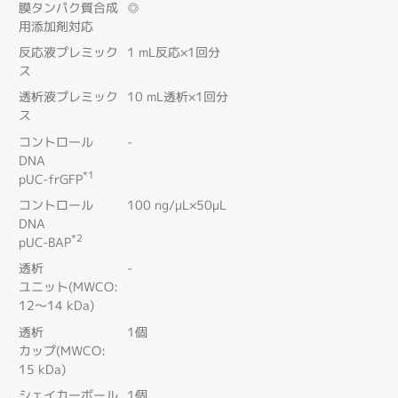
膜タンパク質合成
◎
用添加剤対応
反応液プレミック
1 mL反応×1回分
ス
透析液プレミック
10 mL透析×1回分
ス
コントロール
-
DNA
*1
pUC-frGFP
コントロール
100 ng/μL×50μL
DNA
*2
pUC-BAP
透析
-
ユニット(MWCO:
12～14 kDa)
透析
1個
カップ(MWCO:
15 kDa)
シェイカーボール
1個