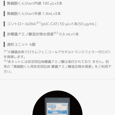
無細胞くんStart内液 180 µL×3本
無細胞くんStart外液 1.8mL×3本
※1
コントロールDNA
(pUC-CAT) 50 µL×1本(50 µg/mL)
※2
非標識アミノ酸混合物水溶液
0.6 mL×1本
透析ユニット 6個
※1
大腸菌由来クロラムフェニコールアセチルトランスフェラーゼ(CAT)
を発現します。
※2
本キットには安定同位体標識アミノ酸は添付されており ません。別
売の「無細胞くん用安定同位体 標識アミノ酸混合物水溶液」をご利用下
さい。