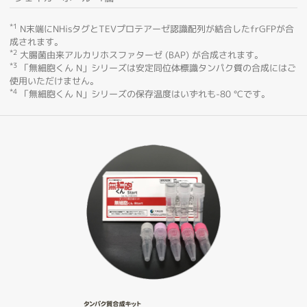
*1
N末端にNHisタグとTEVプロテアーゼ認識配列が結合したfrGFPが合
成されます。
*2
大腸菌由来アルカリホスファターゼ (BAP) が合成されます。
*3
「無細胞くん N」シリーズは安定同位体標識タンパク質の合成にはご
使用いただけません。
*4
「無細胞くん N」シリーズの保存温度はいずれも-80 °Cです。