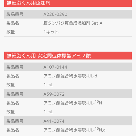
無細胞くん用添加剤
製品番号
A226-0290
製品名
膜タンパク質合成添加剤 Set A
数量
1キット
無細胞くん用 安定同位体標識アミノ酸
製品番号
A107-0144
製品名
アミノ酸混合物水溶液-UL-d
数量
1 mL
製品番号
A39-0072
15
製品名
アミノ酸混合物水溶液-UL-
N
数量
1 mL
製品番号
A41-0074
15
製品名
アミノ酸混合物水溶液-UL-
N,d