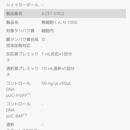
シェイカーボール
-
製品番号
A237-0302
製品名
無細胞くん N 1000
対象タンパク質
細胞内
膜タンパク質合成
◎
用添加剤対応
反応液プレミック
1 mL反応×1回分
ス
透析液プレミック
10 mL透析×1回分
ス
コントロール
50 ng/μL×50μL
DNA
*1
pUC-frGFP
コントロール
-
DNA
*2
pUC-BAP
透析
-